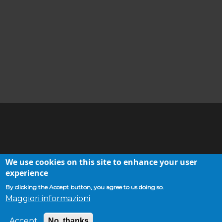
Pensabene, C. Sfameni (a cura di),
La villa romana di Cottanello. Ricerche 2010-2016
,
Bibliotheca Archaeologica 44, Bari, Edipuglia 2017.
Per le ricerche sulle ville della Sabina tiberina, si vedano i
contributi raccolti in F. Colosi, C. Sfameni (a cura di), Ville
romane nella Sabina tiberina: il territorio di Forum Novum,
Mediterranea, Supplemento 5, Roma, CNR Edizioni 2023.
Drupal
We use cookies on this site to enhance your user
Cookie policy
Webmaster
experience
By clicking the Accept button, you agree to us doing so.
Maggiori informazioni
Copyright 2021 - All Rights Reserved
Accept
No, thanks