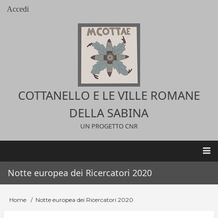
Salta
Accedi
User
al
account
contenuto
menu
principale
COTTANELLO E LE VILLE ROMANE
DELLA SABINA
UN PROGETTO CNR
Main
Notte europea dei Ricercatori 2020
navigation
Home
Notte europea dei Ricercatori 2020
Briciole
di