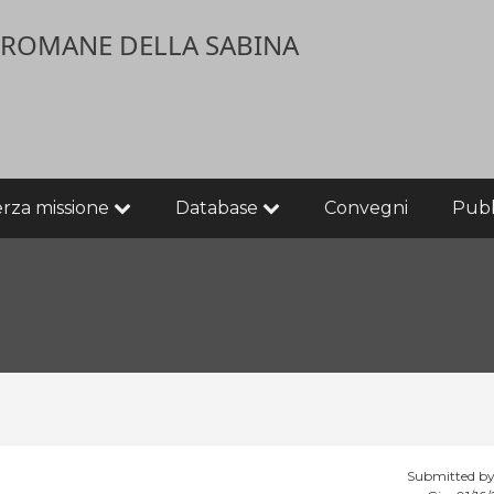
E ROMANE DELLA SABINA
erza missione
Database
Convegni
Pubb
Submitted b