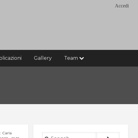
Accedi
licazioni
Gallery
Team
y:
Carla
Search