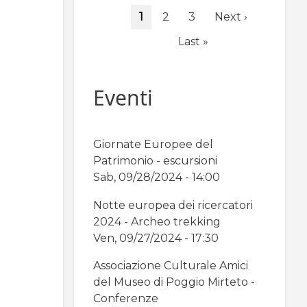
Paginazione
Pagina
1
Page
2
Page
3
Pagina
Next ›
attuale
successiva
Ultima
Last »
pagina
Eventi
Giornate Europee del
Patrimonio - escursioni
Sab, 09/28/2024 - 14:00
Notte europea dei ricercatori
2024 - Archeo trekking
Ven, 09/27/2024 - 17:30
Associazione Culturale Amici
del Museo di Poggio Mirteto -
Conferenze