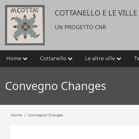
Salta
User
COTTANELLO E LE VILL
al
contenuto
account
principale
UN PROGETTO CNR
menu
Main
Home
Cottanello
Le altre ville
T
navigation
Convegno Changes
Home
Convegno Changes
Briciole
di