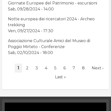
Giornate Europee del Patrimonio - escursioni
Sab, 09/28/2024 - 14:00
Notte europea dei ricercatori 2024 - Archeo
trekking
Ven, 09/27/2024 - 17:30
Associazione Culturale Amici del Museo di
Poggio Mirteto - Conferenze
Sab, 02/10/2024 - 18:00
Paginazione
Pagina
1
Page
2
Page
3
Page
4
Page
5
Page
6
Page
7
Page
8
Pagina
Next ›
attuale
successiv
Ultima
Last »
pagina