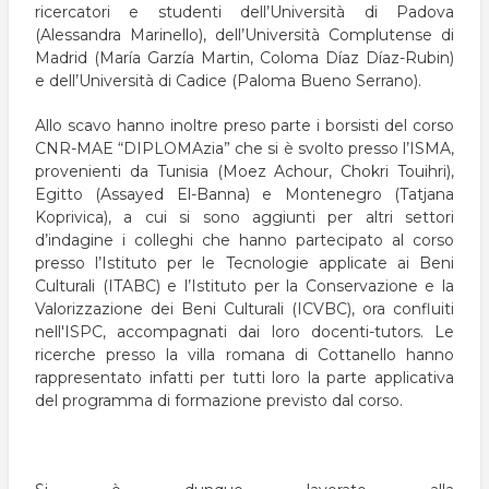
ricercatori e studenti dell’Università di Padova
(Alessandra Marinello), dell’Università Complutense di
Madrid (María Garzía Martin, Coloma Díaz Díaz-Rubin)
e dell’Università di Cadice (Paloma Bueno Serrano).
Allo scavo hanno inoltre preso parte i borsisti del corso
CNR-MAE “DIPLOMAzia” che si è svolto presso l’ISMA,
provenienti da Tunisia (Moez Achour, Chokri Touihri),
Egitto (Assayed El-Banna) e Montenegro (Tatjana
Koprivica), a cui si sono aggiunti per altri settori
d’indagine i colleghi che hanno partecipato al corso
presso l’Istituto per le Tecnologie applicate ai Beni
Culturali (ITABC) e l’Istituto per la Conservazione e la
Valorizzazione dei Beni Culturali (ICVBC), ora confluiti
nell'ISPC, accompagnati dai loro docenti-tutors. Le
ricerche presso la villa romana di Cottanello hanno
rappresentato infatti per tutti loro la parte applicativa
del programma di formazione previsto dal corso.