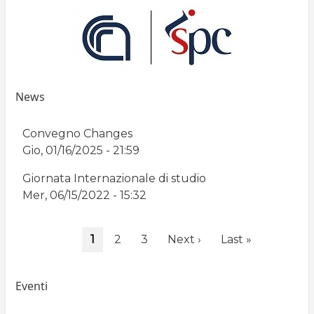
News
Convegno Changes
Gio, 01/16/2025 - 21:59
Giornata Internazionale di studio
Mer, 06/15/2022 - 15:32
Paginazione
Pagina
1
Page
2
Page
3
Pagina
Next ›
Ultima
Last »
attuale
successiva
pagina
Eventi