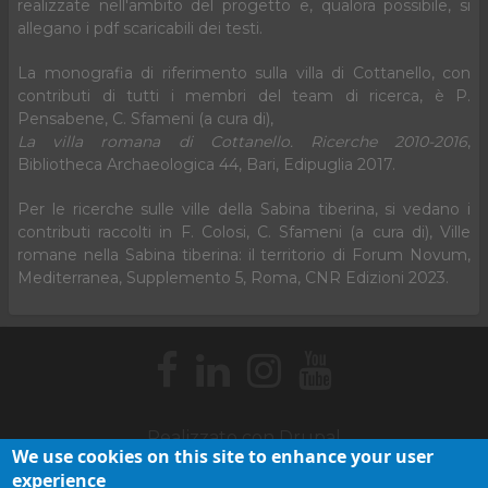
realizzate nell'ambito del progetto e, qualora possibile, si
allegano i pdf scaricabili dei testi.
La monografia di riferimento sulla villa di Cottanello, con
contributi di tutti i membri del team di ricerca, è P.
Pensabene, C. Sfameni (a cura di),
La villa romana di Cottanello. Ricerche 2010-2016
,
Bibliotheca Archaeologica 44, Bari, Edipuglia 2017.
Per le ricerche sulle ville della Sabina tiberina, si vedano i
contributi raccolti in F. Colosi, C. Sfameni (a cura di), Ville
romane nella Sabina tiberina: il territorio di Forum Novum,
Mediterranea, Supplemento 5, Roma, CNR Edizioni 2023.
Realizzato con
Drupal
We use cookies on this site to enhance your user
Cookie policy
Webmaster
Footer
experience