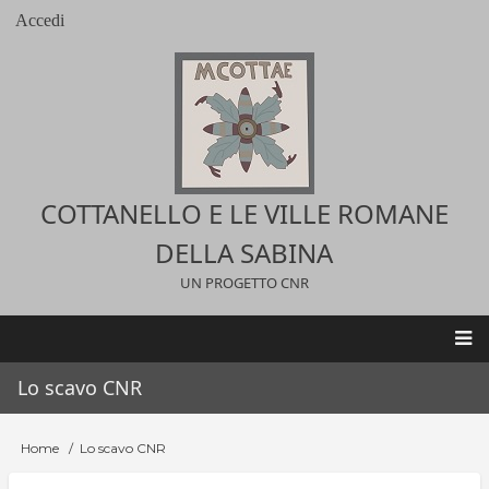
Salta
Accedi
User
al
account
contenuto
menu
principale
COTTANELLO E LE VILLE ROMANE
DELLA SABINA
UN PROGETTO CNR
Main
Lo scavo CNR
navigation
Home
Lo scavo CNR
Briciole
di