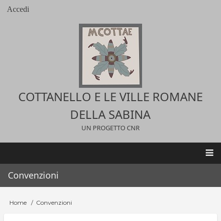
Salta
Accedi
User
al
account
contenuto
menu
principale
COTTANELLO E LE VILLE ROMANE
DELLA SABINA
UN PROGETTO CNR
Main
Convenzioni
navigation
Home
Convenzioni
Briciole
di