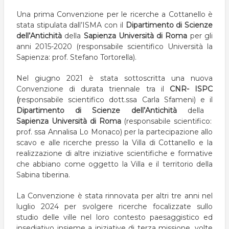
pane
Una prima Convenzione per le ricerche a Cottanello è
stata stipulata dall’ISMA con il
Dipartimento di Scienze
dell’Antichità
della
Sapienza Università di Roma
per gli
anni 2015-2020 (responsabile scientifico Università la
Sapienza: prof. Stefano Tortorella).
Nel giugno 2021 è stata sottoscritta una nuova
Convenzione di durata triennale tra il
CNR- ISPC
(
responsabile scientifico dott.ssa Carla Sfameni) e il
Dipartimento di Scienze dell’Antichità
della
Sapienza
Università di Roma
(responsabile scientifico:
prof. ssa Annalisa Lo Monaco) per la
partecipazione allo
scavo e alle ricerche presso la Villa di Cottanello e la
realizzazione di altre iniziative scientifiche e formative
che abbiano come oggetto la Villa e il territorio della
Sabina tiberina.
La Convenzione è stata rinnovata per altri tre anni nel
luglio 2024 per svolgere ricerche
focalizzate sullo
studio delle ville nel loro contesto paesaggistico ed
insediativo insieme a iniziative di terza missione, volte