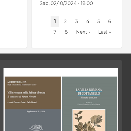
Sab, 02/10/2024 - 18:00
Paginazione
Pagina
1
Page
2
Page
3
Page
4
Page
5
Page
6
attuale
Page
7
Page
8
Pagina
Next ›
Ultima
Last »
successiva
pagina