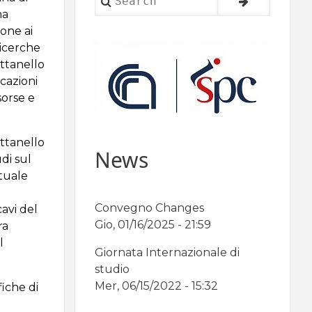
na
ione ai
ricerche
ottanello
icazioni
sorse e
ottanello
News
udi sul
ttuale
Convegno Changes
cavi del
Gio, 01/16/2025 - 21:59
ra
l
Giornata Internazionale di
studio
Mer, 06/15/2022 - 15:32
fiche di