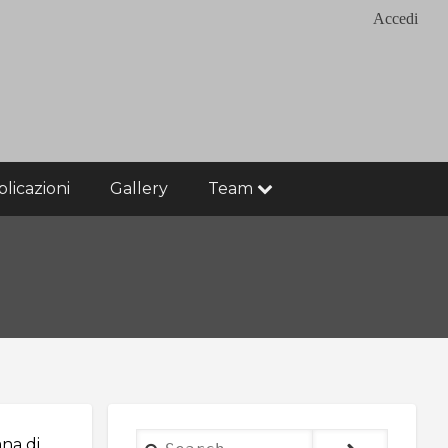
Accedi
licazioni
Gallery
Team
Search
ana di