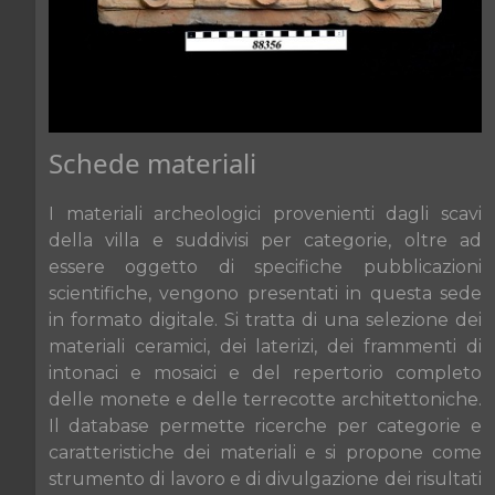
Schede materiali
I materiali archeologici provenienti dagli scavi
della villa e suddivisi per categorie, oltre ad
essere oggetto di specifiche pubblicazioni
scientifiche, vengono presentati in questa sede
in formato digitale. Si tratta di una selezione dei
materiali ceramici, dei laterizi, dei frammenti di
intonaci e mosaici e del repertorio completo
delle monete e delle terrecotte architettoniche.
Il database permette ricerche per categorie e
caratteristiche dei materiali e si propone come
strumento di lavoro e di divulgazione dei risultati