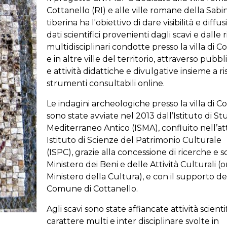
Cottanello (RI) e alle ville romane della Sabi
tiberina ha l'obiettivo di dare visibilità e diffus
dati scientifici provenienti dagli scavi e dalle 
multidisciplinari condotte presso la villa di C
e in altre ville del territorio, attraverso pubbl
e attività didattiche e divulgative insieme a ri
strumenti consultabili online.
Le indagini archeologiche presso la villa di C
sono state avviate nel 2013 dall’Istituto di St
Mediterraneo Antico (ISMA), confluito nell’a
Istituto di Scienze del Patrimonio Culturale
(ISPC)
, grazie alla concessione di ricerche e s
Ministero dei Beni e delle Attività Culturali (o
Ministero della Cultura), e con il supporto de
Comune di Cottanello.
Agli scavi sono state affiancate attività scienti
carattere multi e inter disciplinare svolte in