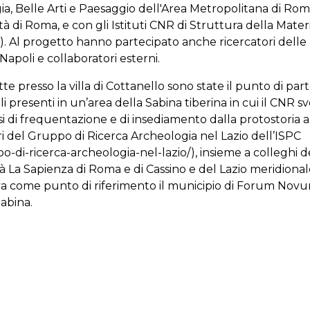
a, Belle Arti e Paesaggio dell'Area Metropolitana di Rom
ità di Roma, e con gli Istituti CNR di Struttura della Mater
. Al progetto hanno partecipato anche ricercatori delle
Napoli e collaboratori esterni.
e presso la villa di Cottanello sono state il punto di par
li presenti in un’area della Sabina tiberina in cui il CNR s
si di frequentazione e di insediamento dalla protostoria a
 del Gruppo di Ricerca Archeologia nel Lazio dell’ISPC
ppo-di-ricerca-archeologia-nel-lazio/), insieme a colleghi 
tà La Sapienza di Roma e di Cassino e del Lazio meridional
eva come punto di riferimento il municipio di Forum Novu
Sabina.