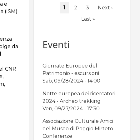
Paginazione
a e
Pagina
1
Page
2
Page
3
Pagina
Next ›
ia (ISM)
attuale
successiva
Ultima
Last »
pagina
tenza
Eventi
volge da
l
Giornate Europee del
del CNR
Patrimonio - escursioni
e,
Sab, 09/28/2024 - 14:00
m,
Notte europea dei ricercatori
2024 - Archeo trekking
Ven, 09/27/2024 - 17:30
Associazione Culturale Amici
del Museo di Poggio Mirteto -
Conferenze