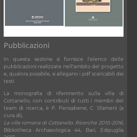
Pubblicazioni
In questa sezione si fornisce l'elenco delle
pubblicazioni realizzate nell'ambito del progetto
e, qualora possibile, si allegano i pdf scaricabili dei
testi.
La monografia di riferimento sulla villa di
Cottanello, con contributi di tutti i membri del
team di ricerca, è P. Pensabene, C. Sfameni (a
cura di),
La villa romana di Cottanello. Ricerche 2010-2016
,
Bibliotheca Archaeologica 44, Bari, Edipuglia