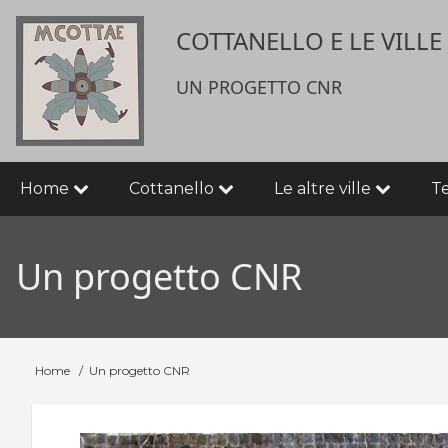
Salta
User
COTTANELLO E LE VILL
al
contenuto
account
principale
UN PROGETTO CNR
menu
Main
Home
Cottanello
Le altre ville
T
navigation
Un progetto CNR
Home
Un progetto CNR
Briciole
di