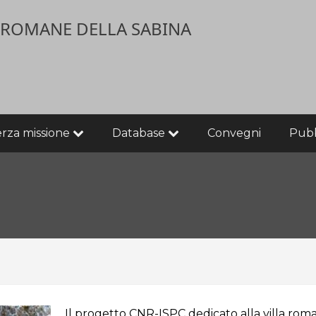
E ROMANE DELLA SABINA
erza missione
Database
Convegni
Pubb
Il progetto CNR-ISPC dedicato alla villa rom