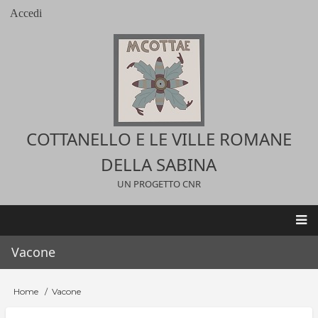
Salta
Accedi
User
al
account
contenuto
menu
principale
COTTANELLO E LE VILLE ROMANE
DELLA SABINA
UN PROGETTO CNR
Main
Vacone
navigation
Home
Vacone
Briciole
di