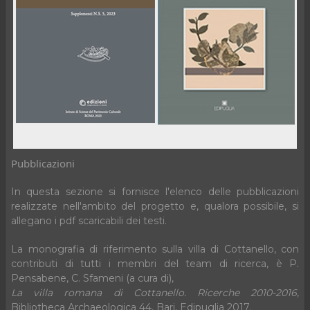
Pubblicazioni
In questa sezione si fornisce l'elenco delle pubblicazioni
realizzate nell'ambito del progetto e, qualora possibile, si
allegano i pdf scaricabili dei testi.
La monografia di riferimento sulla villa di Cottanello, con
contributi di tutti i membri del team di ricerca, è P.
Pensabene, C. Sfameni (a cura di),
La villa romana di Cottanello. Ricerche 2010-2016
,
Bibliotheca Archaeologica 44, Bari, Edipuglia 2017.