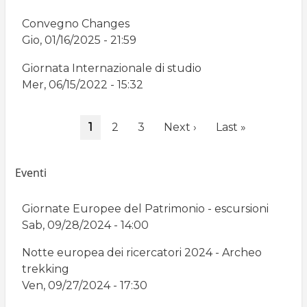
Convegno Changes
Gio, 01/16/2025 - 21:59
Giornata Internazionale di studio
Mer, 06/15/2022 - 15:32
Paginazione
Pagina
1
Page
2
Page
3
Pagina
Next ›
Ultima
Last »
attuale
successiva
pagina
Eventi
Giornate Europee del Patrimonio - escursioni
Sab, 09/28/2024 - 14:00
Notte europea dei ricercatori 2024 - Archeo
trekking
Ven, 09/27/2024 - 17:30