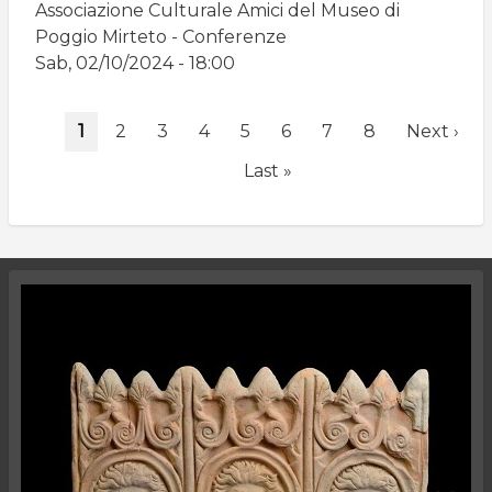
Associazione Culturale Amici del Museo di
Poggio Mirteto - Conferenze
Sab, 02/10/2024 - 18:00
Paginazione
Pagina
1
Page
2
Page
3
Page
4
Page
5
Page
6
Page
7
Page
8
Pagina
Next ›
attuale
successiv
Ultima
Last »
pagina