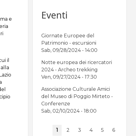
Eventi
oma e
eria
ri
Giornate Europee del
Patrimonio - escursioni
Sab, 09/28/2024 - 14:00
ui il
Notte europea dei ricercatori
alla
2024 - Archeo trekking
Lazio
Ven, 09/27/2024 - 17:30
a
Associazione Culturale Amici
del
del Museo di Poggio Mirteto -
cipio
Conferenze
Sab, 02/10/2024 - 18:00
Paginazione
Pagina
1
Page
2
Page
3
Page
4
Page
5
Page
6