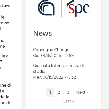
ettivo
lle
resso
l
News
eme
ine.
Convegno Changes
Gio, 01/16/2025 - 21:59
lla di
13
Giornata Internazionale di
o
studio
Mer, 06/15/2022 - 15:32
one di
Paginazione
i e
Pagina
1
Page
2
Page
3
Pagina
Next ›
 della
attuale
successiva
Ultima
Last »
ne di
pagina