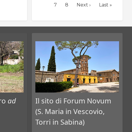
attuale
Page
7
Page
8
Pagina
Next ›
Ultima
Last »
successiva
pagina
tro
ad
Il sito di Forum Novum
(S. Maria in Vescovio,
Torri in Sabina)