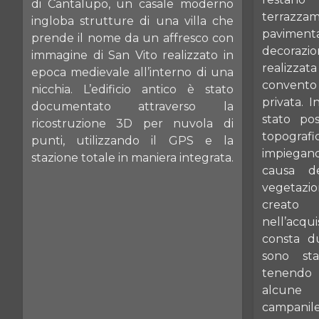
di Cantalupo, un casale moderno
terraz
ingloba strutture di una villa che
pavimenta
prende il nome da un affresco con
decorazio
immagine di San Vito realizzato in
realizzata
epoca medievale all’interno di una
convento 
nicchia. L’edificio antico è stato
privata. 
documentato attraverso la
stato pos
ricostruzione 3D per nuvola di
topogr
punti, utilizzando il GPS e la
impiegando
stazione totale in maniera integrata.
causa d
vegetazi
creato 
nell’acqui
consta d
sono sta
tenendo p
alcune 
campanile