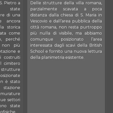
S. Pietro a
Delle strutture della villa romana,
 state
parzialmente scavata a poca
ure di una
distanza dalla chiesa di S. Maria in
e ancora
Vescovio e dall’area pubblica della
ia storica
città romana, non resta purtroppo
zzata come
più nulla di visibile, ma abbiamo
o, perché
comunque posizionato l’area
i non più
interessata dagli scavi della British
getazione e
School e fornito una nuova lettura
 costruiti
della planimetria esistente.
l cimitero
 strutture
sizionate
n è stato
a stazione
 murature
due settori
sono state
ofisiche.