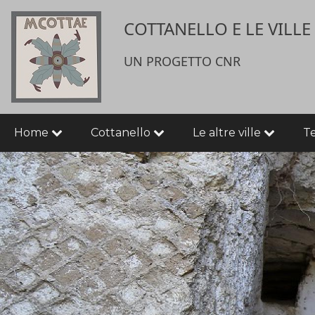
Salta
User
COTTANELLO E LE VILL
al
contenuto
account
principale
UN PROGETTO CNR
menu
Main
Home
Cottanello
Le altre ville
T
navigation