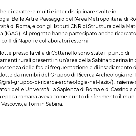
che di carattere multi e inter disciplinare svolte in
gia, Belle Arti e Paesaggio dell'Area Metropolitana di R
rsità di Roma, e con gli Istituti CNR di Struttura della Mat
a (IGAG). Al progetto hanno partecipato anche ricercato
o II di Napoli e collaboratori esterni.
tte presso la villa di Cottanello sono state il punto di
amenti rurali presenti in un’area della Sabina tiberina in c
noscenza delle fasi di frequentazione e di insediamento d
ndotte da membri del Gruppo di Ricerca Archeologia nel 
14/gral-gruppo-di-ricerca-archeologia-nel-lazio/), insieme 
atori delle Università La Sapienza di Roma e di Cassino e 
 in epoca romana aveva come punto di riferimento il muni
Vescovio, a Torri in Sabina.