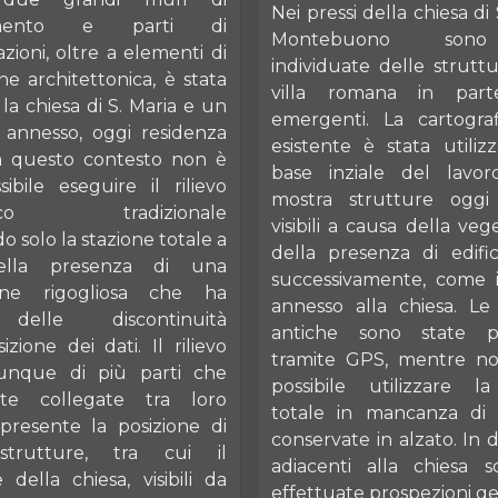
Nei pressi della chiesa di 
zamento e parti di
Montebuono sono
zioni, oltre a elementi di
individuate delle strutt
ne architettonica, è stata
villa romana in part
 la chiesa di S. Maria e un
emergenti. La cartograf
annesso, oggi residenza
esistente è stata utili
In questo contesto non è
base inziale del lavor
sibile eseguire il rilievo
mostra strutture ogg
afico tradizionale
visibili a causa della ve
 solo la stazione totale a
della presenza di edifici
ella presenza di una
successivamente, come i
one rigogliosa che ha
annesso alla chiesa. Le
delle discontinuità
antiche sono state po
sizione dei dati. Il rilievo
tramite GPS, mentre no
unque di più parti che
possibile utilizzare l
te collegate tra loro
totale in mancanza di
resente la posizione di
conservate in alzato. In 
strutture, tra cui il
adiacenti alla chiesa 
 della chiesa, visibili da
effettuate prospezioni ge