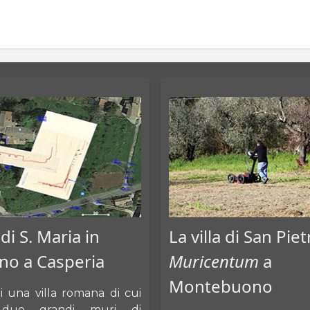
 di S. Maria in
La villa di San Pie
no a Casperia
Muricentum
a
Montebuono
di una villa romana di cui
 due grandi muri di