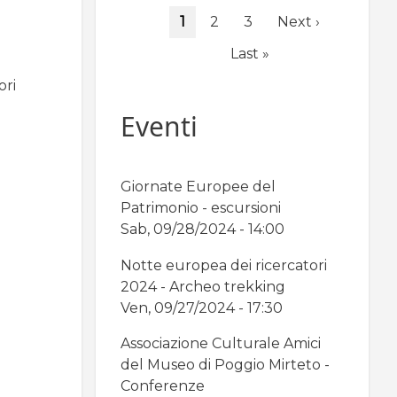
Paginazione
Pagina
1
Page
2
Page
3
Pagina
Next ›
attuale
successiva
Ultima
Last »
pagina
ori
Eventi
Giornate Europee del
Patrimonio - escursioni
Sab, 09/28/2024 - 14:00
Notte europea dei ricercatori
2024 - Archeo trekking
Ven, 09/27/2024 - 17:30
Associazione Culturale Amici
del Museo di Poggio Mirteto -
Conferenze