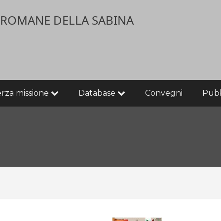
E ROMANE DELLA SABINA
erza missione
Database
Convegni
Pubb