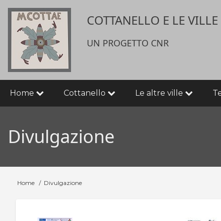
Salta
User
COTTANELLO E LE VILL
al
contenuto
account
principale
UN PROGETTO CNR
menu
Main
Home
Cottanello
Le altre ville
T
navigation
Divulgazione
Home
Divulgazione
Briciole
di