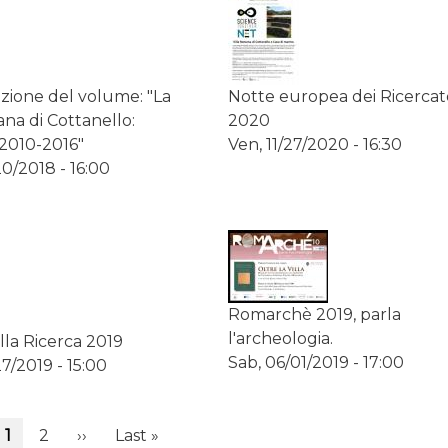
zione del volume: "La
Notte europea dei Ricercat
ana di Cottanello:
2020
 2010-2016"
Ven, 11/27/2020 - 16:30
0/2018 - 16:00
Romarchè 2019, parla
l'archeologia.
lla Ricerca 2019
Sab, 06/01/2019 - 17:00
7/2019 - 15:00
Pagina
1
Page
2
Pagina
››
Ultima
Last »