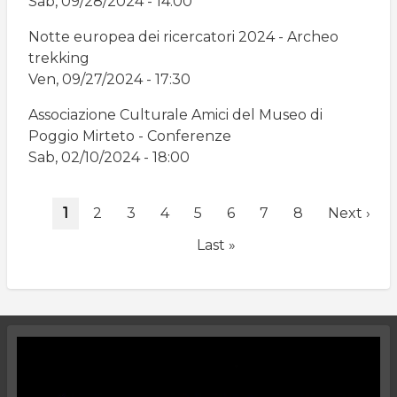
Sab, 09/28/2024 - 14:00
Notte europea dei ricercatori 2024 - Archeo
trekking
Ven, 09/27/2024 - 17:30
Associazione Culturale Amici del Museo di
Poggio Mirteto - Conferenze
Sab, 02/10/2024 - 18:00
Paginazione
Pagina
1
Page
2
Page
3
Page
4
Page
5
Page
6
Page
7
Page
8
Pagina
Next ›
attuale
successiv
Ultima
Last »
pagina