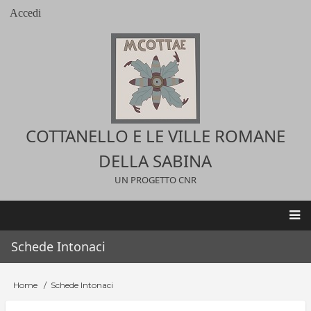
Salta
Accedi
User
al
account
contenuto
menu
principale
COTTANELLO E LE VILLE ROMANE
DELLA SABINA
UN PROGETTO CNR
Main
Schede Intonaci
navigation
Home
Schede Intonaci
Briciole
di