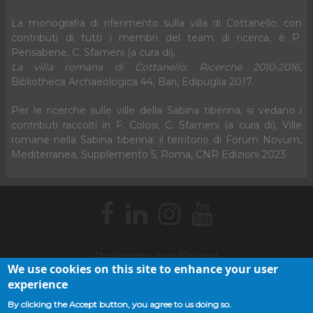
La monografia di riferimento sulla villa di Cottanello, con
contributi di tutti i membri del team di ricerca, è P.
Pensabene, C. Sfameni (a cura di),
La villa romana di Cottanello. Ricerche 2010-2016
,
Bibliotheca Archaeologica 44, Bari, Edipuglia 2017.
Per le ricerche sulle ville della Sabina tiberina, si vedano i
contributi raccolti in F. Colosi, C. Sfameni (a cura di), Ville
romane nella Sabina tiberina: il territorio di Forum Novum,
Mediterranea, Supplemento 5, Roma, CNR Edizioni 2023.
Realizzato con
Drupal
We use cookies on this site to enhance your user
Cookie policy
Webmaster
Footer
experience
menu
By clicking the Accept button, you agree to us doing so.