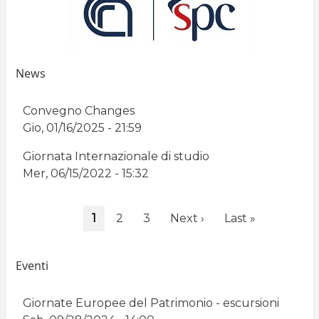
News
Convegno Changes
Gio, 01/16/2025 - 21:59
Giornata Internazionale di studio
Mer, 06/15/2022 - 15:32
Paginazione
Pagina
1
Page
2
Page
3
Pagina
Next ›
Ultima
Last »
attuale
successiva
pagina
Eventi
Giornate Europee del Patrimonio - escursioni