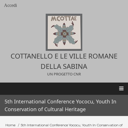
Salta
Accedi
User
al
account
contenuto
menu
principale
COTTANELLO E LE VILLE ROMANE
DELLA SABINA
UN PROGETTO CNR
Main
5th International Conference Yococu, Youth In
navigation
Conservation of Cultural Heritage
Home
5th International Conference Yococu, Youth In Conservation of
Briciole