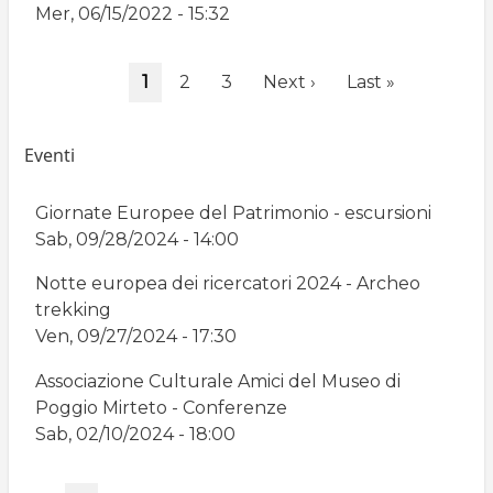
Mer, 06/15/2022 - 15:32
Paginazione
Pagina
1
Page
2
Page
3
Pagina
Next ›
Ultima
Last »
attuale
successiva
pagina
Eventi
Giornate Europee del Patrimonio - escursioni
Sab, 09/28/2024 - 14:00
Notte europea dei ricercatori 2024 - Archeo
trekking
Ven, 09/27/2024 - 17:30
Associazione Culturale Amici del Museo di
Poggio Mirteto - Conferenze
Sab, 02/10/2024 - 18:00
Paginazione