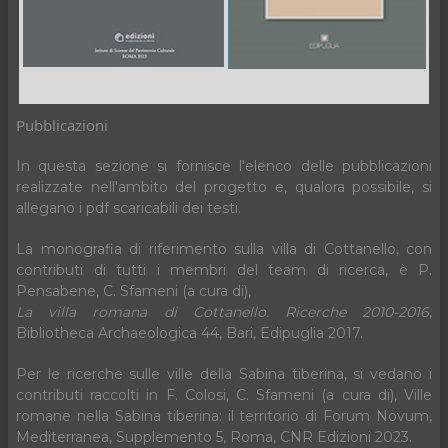
Pubblicazioni
In questa sezione si fornisce l'elenco delle pubblicazioni
realizzate nell'ambito del progetto e, qualora possibile, si
allegano i pdf scaricabili dei testi.
La monografia di riferimento sulla villa di Cottanello, con
contributi di tutti i membri del team di ricerca, è P.
Pensabene, C. Sfameni (a cura di),
La villa romana di Cottanello. Ricerche 2010-2016
,
Bibliotheca Archaeologica 44, Bari, Edipuglia 2017.
Per le ricerche sulle ville della Sabina tiberina, si vedano i
contributi raccolti in F. Colosi, C. Sfameni (a cura di), Ville
romane nella Sabina tiberina: il territorio di Forum Novum,
Mediterranea, Supplemento 5, Roma, CNR Edizioni 2023.