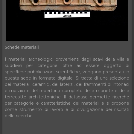
Schede materiali
I materiali archeologici provenienti dagli scavi della villa e
suddivisi per categorie, oltre ad essere oggetto di
specifiche pubblicazioni scientifiche, vengono presentati in
questa sede in formato digitale. Si tratta di una selezione
dei materiali ceramici, dei laterizi, dei frammenti di intonaci
e mosaici e del repertorio completo delle monete e delle
terrecotte architettoniche. Il database permette ricerche
per categorie e caratteristiche dei materiali e si propone
come strumento di lavoro e di divulgazione dei risultati
delle ricerche.