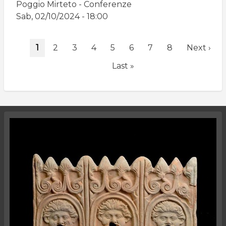
Poggio Mirteto - Conferenze
Sab, 02/10/2024 - 18:00
Paginazione
Pagina
1
Page
2
Page
3
Page
4
Page
5
Page
6
Page
7
Page
8
Pagina
Next ›
attuale
successiv
Ultima
Last »
pagina