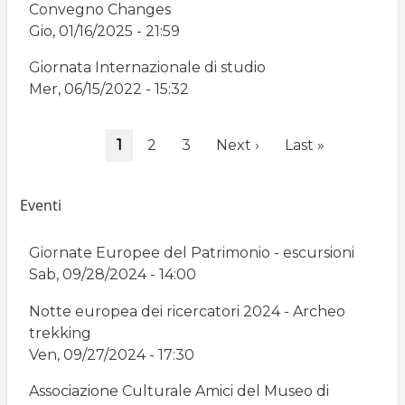
Convegno Changes
Gio, 01/16/2025 - 21:59
Giornata Internazionale di studio
Mer, 06/15/2022 - 15:32
Paginazione
Pagina
1
Page
2
Page
3
Pagina
Next ›
Ultima
Last »
attuale
successiva
pagina
Eventi
Giornate Europee del Patrimonio - escursioni
Sab, 09/28/2024 - 14:00
Notte europea dei ricercatori 2024 - Archeo
trekking
Ven, 09/27/2024 - 17:30
Associazione Culturale Amici del Museo di