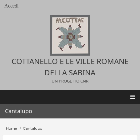
Salta
Accedi
User
al
account
contenuto
menu
principale
COTTANELLO E LE VILLE ROMANE
DELLA SABINA
UN PROGETTO CNR
Main
Cantalupo
navigation
Home
Cantalupo
Briciole
di