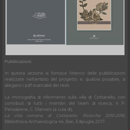
Pubblicazioni
In questa sezione si fornisce l'elenco delle pubblicazioni
realizzate nell'ambito del progetto e, qualora possibile, si
allegano i pdf scaricabili dei testi.
La monografia di riferimento sulla villa di Cottanello, con
contributi di tutti i membri del team di ricerca, è P.
Pensabene, C. Sfameni (a cura di),
La villa romana di Cottanello. Ricerche 2010-2016
,
Bibliotheca Archaeologica 44, Bari, Edipuglia 2017.