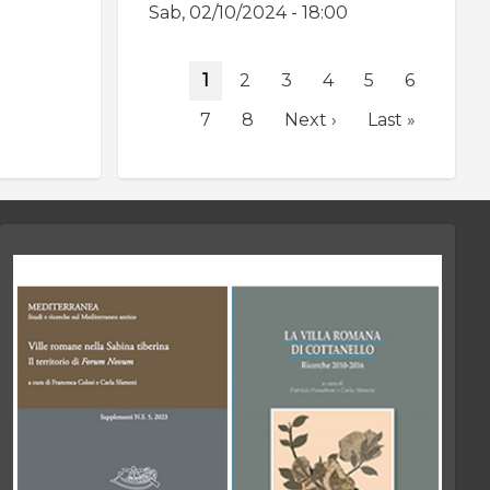
Sab, 02/10/2024 - 18:00
Paginazione
Pagina
1
Page
2
Page
3
Page
4
Page
5
Page
6
attuale
Page
7
Page
8
Pagina
Next ›
Ultima
Last »
successiva
pagina