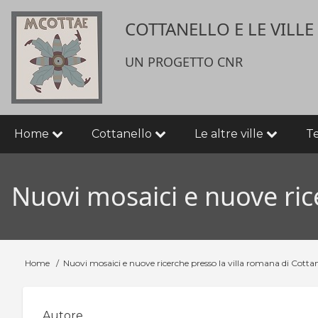
Salta
User
COTTANELLO E LE VILL
al
contenuto
account
principale
UN PROGETTO CNR
menu
Main
Home
Cottanello
Le altre ville
T
navigation
Nuovi mosaici e nuove ric
Home
Nuovi mosaici e nuove ricerche presso la villa romana di Cottan
Briciole
di
Autore