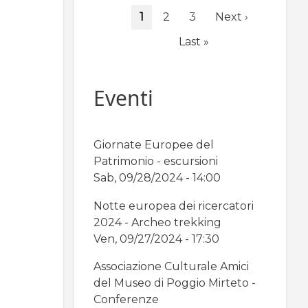
Paginazione
Pagina
1
Page
2
Page
3
Pagina
Next ›
attuale
successiva
Ultima
Last »
pagina
Eventi
Giornate Europee del
Patrimonio - escursioni
Sab, 09/28/2024 - 14:00
Notte europea dei ricercatori
2024 - Archeo trekking
Ven, 09/27/2024 - 17:30
Associazione Culturale Amici
del Museo di Poggio Mirteto -
Conferenze