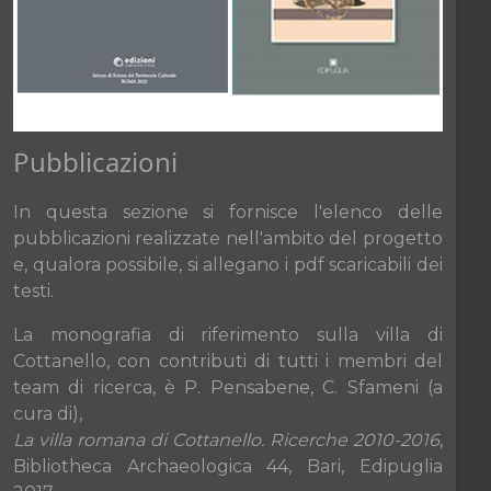
Pubblicazioni
In questa sezione si fornisce l'elenco delle
pubblicazioni realizzate nell'ambito del progetto
e, qualora possibile, si allegano i pdf scaricabili dei
testi.
La monografia di riferimento sulla villa di
Cottanello, con contributi di tutti i membri del
team di ricerca, è P. Pensabene, C. Sfameni (a
cura di),
La villa romana di Cottanello. Ricerche 2010-2016
,
Bibliotheca Archaeologica 44, Bari, Edipuglia