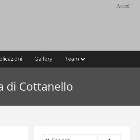
Accedi
licazioni
Gallery
Team
a di Cottanello
Search