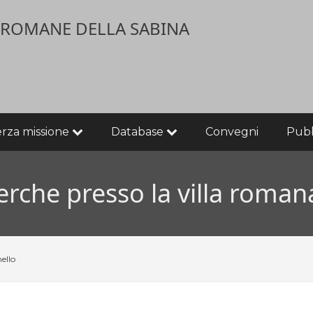
E ROMANE DELLA SABINA
erza missione
Database
Convegni
Pubb
erche presso la villa roman
ello