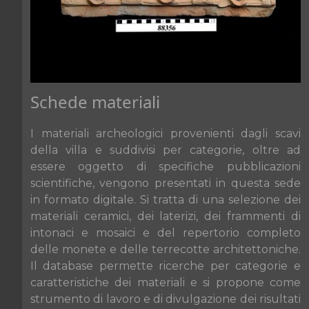
Schede materiali
I materiali archeologici provenienti dagli scavi
della villa e suddivisi per categorie, oltre ad
essere oggetto di specifiche pubblicazioni
scientifiche, vengono presentati in questa sede
in formato digitale. Si tratta di una selezione dei
materiali ceramici, dei laterizi, dei frammenti di
intonaci e mosaici e del repertorio completo
delle monete e delle terrecotte architettoniche.
Il database permette ricerche per categorie e
caratteristiche dei materiali e si propone come
strumento di lavoro e di divulgazione dei risultati