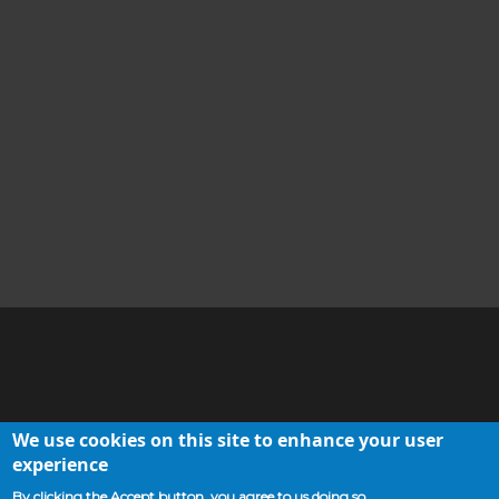
allegano i pdf scaricabili dei testi.
La monografia di riferimento sulla villa di Cottanello, con
contributi di tutti i membri del team di ricerca, è P.
Pensabene, C. Sfameni (a cura di),
La villa romana di Cottanello. Ricerche 2010-2016
,
Bibliotheca Archaeologica 44, Bari, Edipuglia 2017.
Per le ricerche sulle ville della Sabina tiberina, si vedano i
contributi raccolti in F. Colosi, C. Sfameni (a cura di), Ville
romane nella Sabina tiberina: il territorio di Forum Novum,
Mediterranea, Supplemento 5, Roma, CNR Edizioni 2023.
Drupal
We use cookies on this site to enhance your user
Cookie policy
Webmaster
experience
By clicking the Accept button, you agree to us doing so.