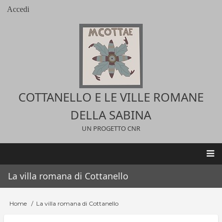
Salta
Accedi
User
al
account
contenuto
menu
principale
COTTANELLO E LE VILLE ROMANE
DELLA SABINA
UN PROGETTO CNR
Main
La villa romana di Cottanello
navigation
Home
La villa romana di Cottanello
Briciole
di