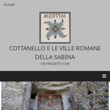
Salta
Accedi
User
al
account
contenuto
menu
principale
COTTANELLO E LE VILLE ROMANE
DELLA SABINA
UN PROGETTO CNR
Main
navigation