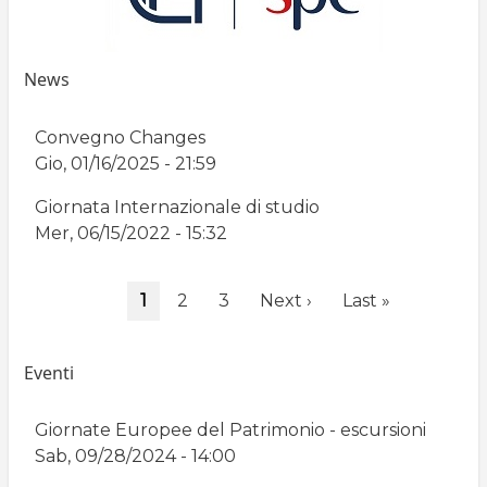
News
Convegno Changes
Gio, 01/16/2025 - 21:59
Giornata Internazionale di studio
Mer, 06/15/2022 - 15:32
Paginazione
Pagina
1
Page
2
Page
3
Pagina
Next ›
Ultima
Last »
attuale
successiva
pagina
Eventi
Giornate Europee del Patrimonio - escursioni
Sab, 09/28/2024 - 14:00