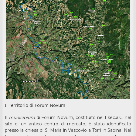
Il Territorio di Forum Novum
Il
municipium
di Forum Novum, costituito nel I sec.a.C. nel
sito di un antico centro di mercato, è stato identificato
presso la chiesa di S. Maria in Vescovio a Torri in Sabina. Nel