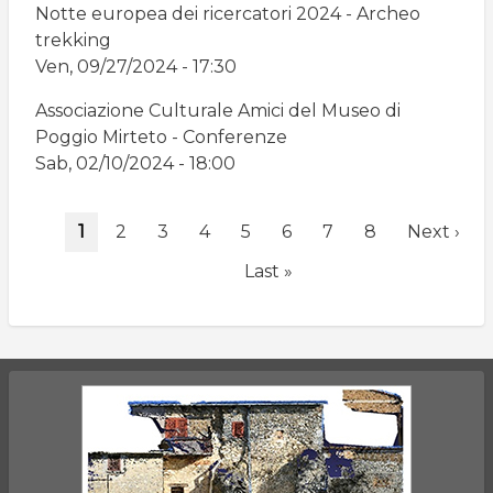
Notte europea dei ricercatori 2024 - Archeo
trekking
Ven, 09/27/2024 - 17:30
Associazione Culturale Amici del Museo di
Poggio Mirteto - Conferenze
Sab, 02/10/2024 - 18:00
Paginazione
Pagina
1
Page
2
Page
3
Page
4
Page
5
Page
6
Page
7
Page
8
Pagina
Next ›
attuale
successiv
Ultima
Last »
pagina