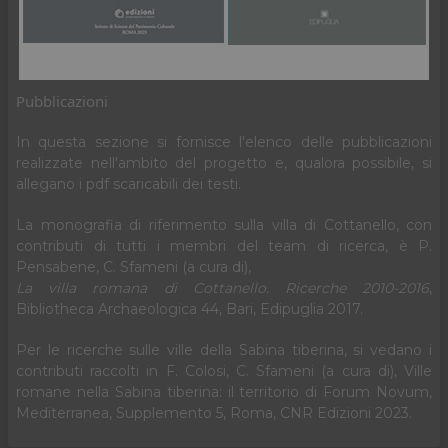
Pubblicazioni
In questa sezione si fornisce l'elenco delle pubblicazioni
realizzate nell'ambito del progetto e, qualora possibile, si
allegano i pdf scaricabili dei testi.
La monografia di riferimento sulla villa di Cottanello, con
contributi di tutti i membri del team di ricerca, è P.
Pensabene, C. Sfameni (a cura di),
La villa romana di Cottanello. Ricerche 2010-2016
,
Bibliotheca Archaeologica 44, Bari, Edipuglia 2017.
Per le ricerche sulle ville della Sabina tiberina, si vedano i
contributi raccolti in F. Colosi, C. Sfameni (a cura di), Ville
romane nella Sabina tiberina: il territorio di Forum Novum,
Mediterranea, Supplemento 5, Roma, CNR Edizioni 2023.