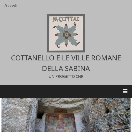
Salta
Accedi
User
al
account
contenuto
menu
principale
COTTANELLO E LE VILLE ROMANE
DELLA SABINA
UN PROGETTO CNR
Main
navigation