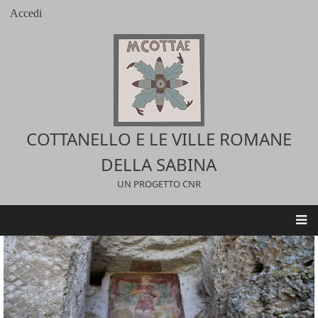
Salta
Accedi
User
al
account
contenuto
menu
principale
COTTANELLO E LE VILLE ROMANE
DELLA SABINA
UN PROGETTO CNR
Main
navigation