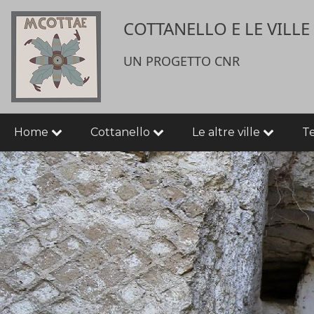
Salta
User
COTTANELLO E LE VILL
al
contenuto
account
principale
UN PROGETTO CNR
menu
Main
Home
Cottanello
Le altre ville
T
navigation