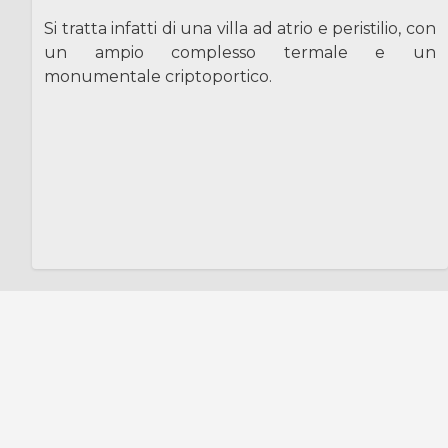
Si tratta infatti di una villa ad atrio e peristilio, con
un ampio complesso termale e un
monumentale criptoportico.
No front page content has been created yet.
Follow the
User Guide
to start building your site.